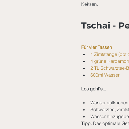
Keksen.
Tschai - P
Für vier Tassen
1 Zimtstange (opti
4 grüne Kardamomk
2 TL Schwarztee-Bl
600ml Wasser
Los geht's...
Wasser aufkochen
Schwarztee, Zimt
Wasser hinzugeben
Tipp: Das optimale Get