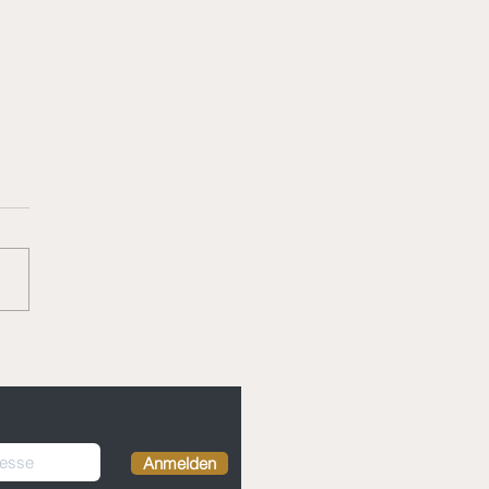
a Polou - Persischer
nenreis
Anmelden