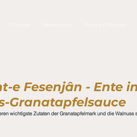
Onlinekurs
Reisekompass
Planung & Reisetipps
t-e Fesenjân - Ente i
s-Granatapfelsauce
ren wichtigste Zutaten der Granatapfelmark und die Walnuss s