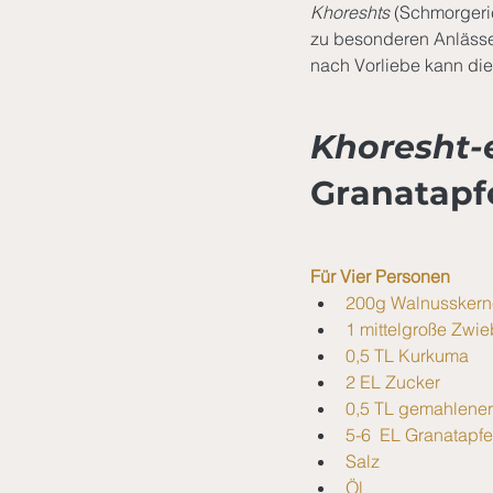
Khoreshts
 (Schmorgeric
zu besonderen Anlässen
nach Vorliebe kann dies
Khoresht-
Granatapf
Für Vier Personen
200g Walnusskern
1 mittelgroße Zwie
0,5 TL Kurkuma
2 EL Zucker
0,5 TL gemahlener
5-6  EL Granatapfe
Salz
Öl