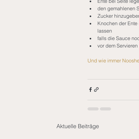
Ente bei Seite leg
den gemahlenen S
Zucker hinzugeben
Knochen der Ente e
lassen 
falls die Sauce no
vor dem Servieren 
Und wie immer Nooshe j
Aktuelle Beiträge