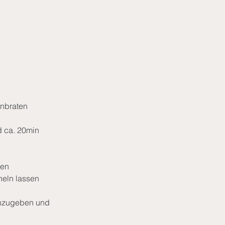
anbraten
 ca. 20min 
ten
heln lassen 
inzugeben und 