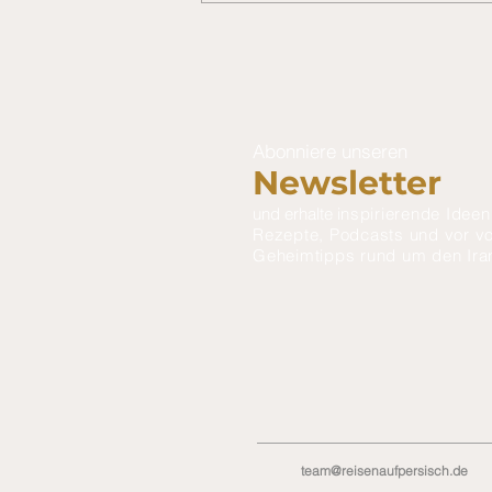
Persische Joghurt-Spinat
Suppe
Abonniere unseren
Newsletter
und erhalte i
nspirierende Ideen
Rezepte, Podcasts und
vor
vo
Geheimtipps rund um den Ira
team@reisenaufpersisch.de