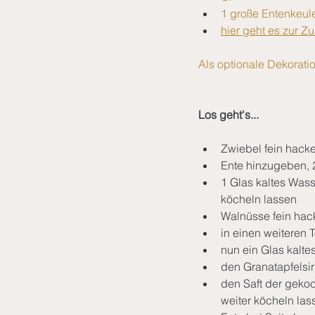
1 große Entenkeul
hier geht es zur Z
Als optionale Dekorati
Los geht's...
Zwiebel fein hacke
Ente hinzugeben, 
1 Glas kaltes Was
köcheln lassen 
Walnüsse fein hac
in einen weiteren
nun ein Glas kalte
den Granatapfelsi
den Saft der geko
weiter köcheln las