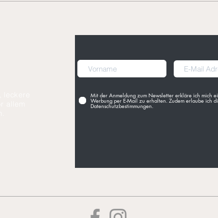
Khoreshte Karafs -
Lubi
Persischer Lamm-Sellerie
Boh
Eintopf
, leckere
Mit der Anmeldung zum Newsletter erkläre ich mich ei
Werbung per E-Mail zu erhalten. Zudem erlaube ich di
r allem
Datenschutzbestimmungen.
n.