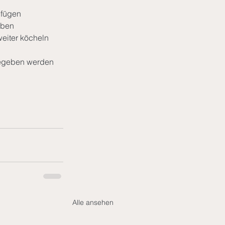
ufügen
eben
eiter köcheln 
ugegeben werden
Alle ansehen