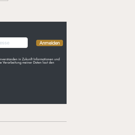
a Polou - Persischer
nenreis
Anmelden
nverstanden in Zukunft Informationen und
e Verarbeitung meiner Daten laut den